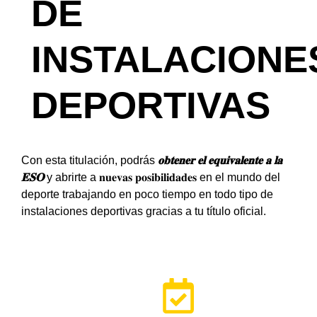
DE
INSTALACIONE
DEPORTIVAS
Con esta titulación, podrás
𝐨𝐛𝐭𝐞𝐧𝐞𝐫 𝐞𝐥 𝐞𝐪𝐮𝐢𝐯𝐚𝐥𝐞𝐧𝐭𝐞 𝐚 𝐥𝐚
𝐄𝐒𝐎
y abrirte a 𝐧𝐮𝐞𝐯𝐚𝐬 𝐩𝐨𝐬𝐢𝐛𝐢𝐥𝐢𝐝𝐚𝐝𝐞𝐬 en el mundo del
deporte trabajando en poco tiempo en todo tipo de
instalaciones deportivas gracias a tu título oficial.