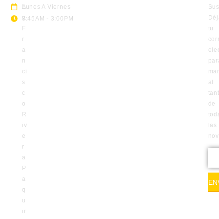
A
Lunes A Viernes
Sus
v.
Déj
8:45AM - 3:00PM
F
tu
r
cor
a
ele
n
par
ci
man
s
al
c
tan
o
de
R
tod
iv
las
e
no
r
a
P
a
EN
q
u
ir