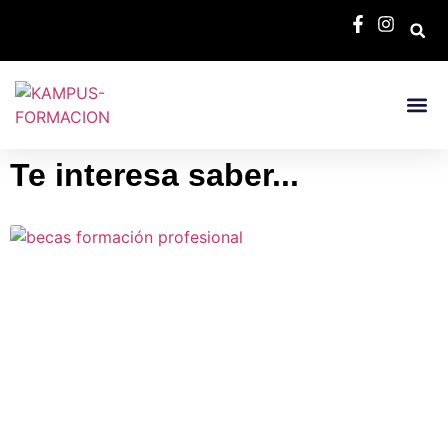
Bolsa De E
Te interesa saber...