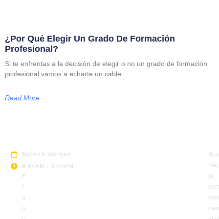
¿Por Qué Elegir Un Grado De Formación
Profesional?
Si te enfrentas a la decisión de elegir o no un grado de formación
profesional vamos a echarte un cable
Read More
A
Lunes A Viernes
Sus
v.
Déj
8:45AM - 3:00PM
F
tu
r
cor
a
ele
n
par
ci
man