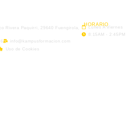
HORARIO
Lunes A Viernes
co Rivera Paquirri, 29640 Fuengirola,
8:15AM - 2:45PM
56
info@kampusformacion.com
Uso de Cookies