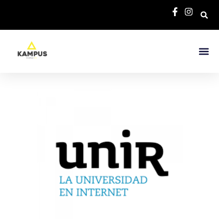
Bolsa De E