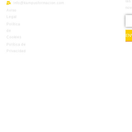
las
info@kampusformacion.com
no
Aviso
Legal
Política
de
EN
Cookies
Política de
Privacidad