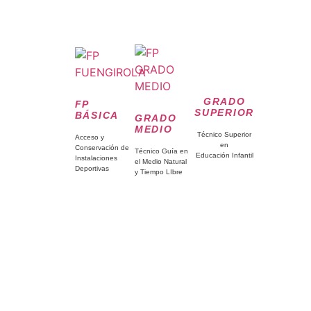
GRADO
FP
SUPERIOR
BÁSICA
GRADO
MEDIO
Técnico Superior
Acceso y
en
Conservación de
Técnico Guía en
Educación Infantil
Instalaciones
el Medio Natural
Deportivas
y Tiempo LIbre