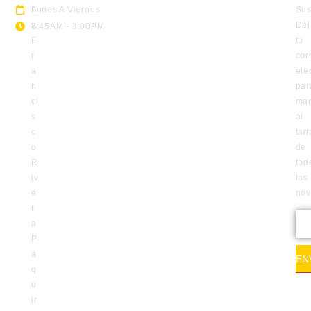
A
Lunes A Viernes
Sus
v.
Déj
8:45AM - 3:00PM
F
tu
r
cor
a
ele
n
par
ci
man
s
al
c
tan
o
de
R
tod
iv
las
e
no
r
a
P
a
EN
q
u
ir