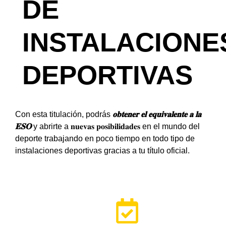
DE
INSTALACIONE
DEPORTIVAS
Con esta titulación, podrás
𝐨𝐛𝐭𝐞𝐧𝐞𝐫 𝐞𝐥 𝐞𝐪𝐮𝐢𝐯𝐚𝐥𝐞𝐧𝐭𝐞 𝐚 𝐥𝐚
𝐄𝐒𝐎
y abrirte a 𝐧𝐮𝐞𝐯𝐚𝐬 𝐩𝐨𝐬𝐢𝐛𝐢𝐥𝐢𝐝𝐚𝐝𝐞𝐬 en el mundo del
deporte trabajando en poco tiempo en todo tipo de
instalaciones deportivas gracias a tu título oficial.